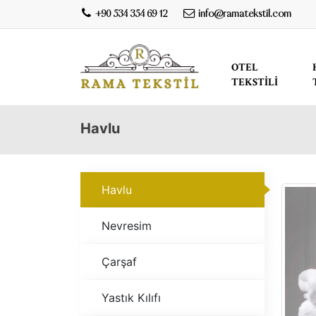
+90 534 354 69 12
info@ramatekstil.com
OTEL
TEKSTILI
Havlu
Havlu
Nevresim
Çarşaf
Yastık Kılıfı