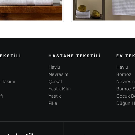
EKSTILI
HASTANE TEKSTILI
EV TEK
Havlu
Havlu
Nevresim
Bornoz
 Takımı
Çarşaf
Nevresim
Yastık Kılıfı
Bornoz S
fı
Yastık
Çocuk Bo
Pike
Düğün Ha