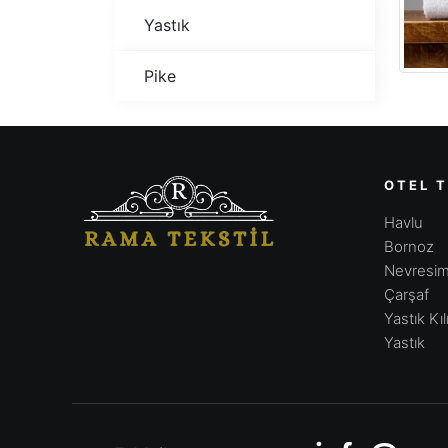
Yastık
Pike
OTEL T
Havlu
Bornoz
Nevresim
Çarşaf
Yastık Kılı
Yastık