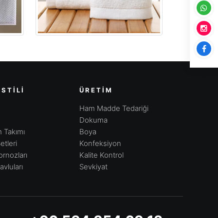
STILI
ÜRETIM
Ham Madde Tedariği
Dokuma
 Takımı
Boya
etleri
Konfeksiyon
rnozları
Kalite Kontrol
vluları
Sevkiyat