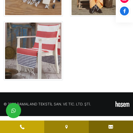
© 2026 RAMALAND TEKSTİL SAN. VE TİC. LTD. ŞTİ.