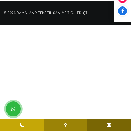
© 2026 RAMALAND TEKSTİL SAN. VE TİC. LTD. ŞTİ.