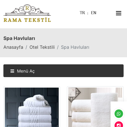
TR
EN
Spa Havluları
Anasayfa
Otel Tekstili
Spa Havluları
Menü Aç