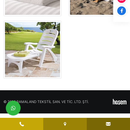
© 2026 RAMALAND TEKSTİL SAN. VE TİC. LTD. ŞTİ.