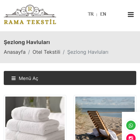
TR
EN
Şezlong Havluları
Anasayfa
Otel Tekstili
Şezlong Havluları
Menü Aç